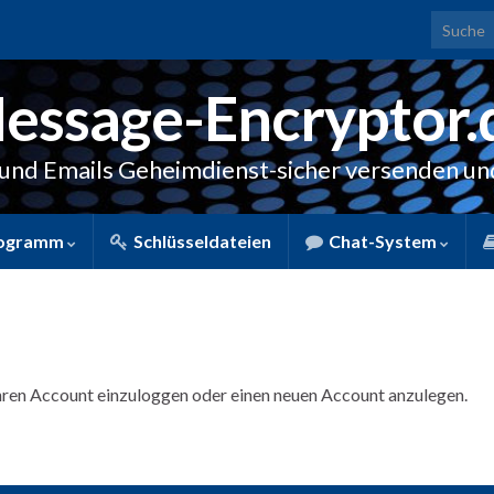
Search f
essage-Encryptor.
 und Emails Geheimdienst-sicher versenden u
ogramm
Schlüsseldateien
Chat-System
 Ihren Account einzuloggen oder einen neuen Account anzulegen.