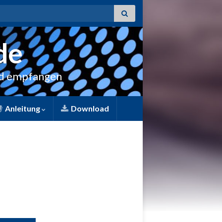
or:
de
nd empfangen
Anleitung
Download