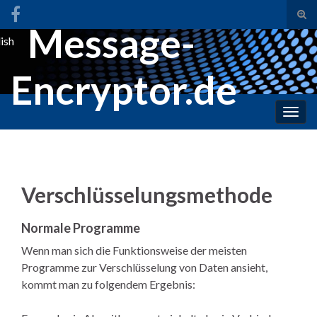
Suc
Message-
ums
ish
Search for:
Encryptor.de
Navi
umsc
Verschlüsselungsmethode
Normale Programme
Wenn man sich die Funktionsweise der meisten
Programme zur Verschlüsselung von Daten ansieht,
kommt man zu folgendem Ergebnis: